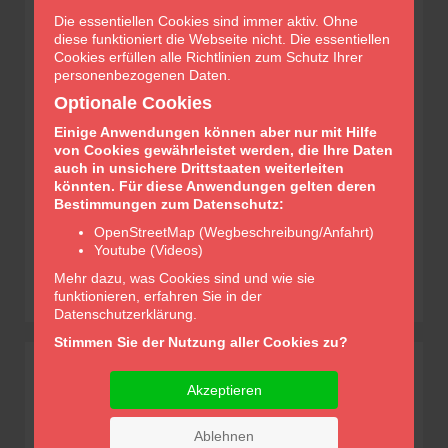
Robert-Koch-Straße 6
Die essentiellen Cookies sind immer aktiv. Ohne
99510 Apolda
diese funktioniert die Webseite nicht. Die essentiellen
TEL:
0 36 44 / 56 21 30
Cookies erfüllen alle Richtlinien zum Schutz Ihrer
FAX:
0 36 44 / 55 03 69
personenbezogenen Daten.
E-MAIL:
info@glockenapotheke-apolda.de
Optionale Cookies
Einige Anwendungen können aber nur mit Hilfe
von Cookies gewährleistet werden, die Ihre Daten
auch in unsichere Drittstaaten weiterleiten
könnten. Für diese Anwendungen gelten deren
Bestimmungen zum Datenschutz:
OpenStreetMap (Wegbeschreibung/Anfahrt)
Youtube (Videos)
Mehr dazu, was Cookies sind und wie sie
funktionieren, erfahren Sie in der
Datenschutzerklärung.
Stimmen Sie der Nutzung aller Cookies zu?
Öffnungszeiten
Akzeptieren
Montag
8:00 Uhr - 18:30 Uhr
Ablehnen