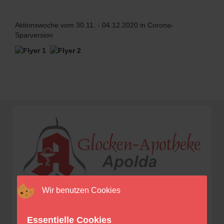
Aktionswoche vom 30.11. - 04.12.2020 in Corona-
Sparversion
Wir benutzen Cookies
Glocken-Apotheke Apolda
Inhaber/in Dr. Annett Fischer e.K.
Essentielle Cookies