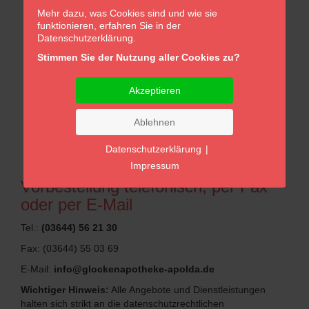
Mehr dazu, was Cookies sind und wie sie
funktionieren, erfahren Sie in der
Datenschutzerklärung.
Stimmen Sie der Nutzung aller Cookies zu?
Akzeptieren
Ablehnen
Datenschutzerklärung
|
Impressum
Vorbestellung telefonisch, per Fax
oder per E-Mail
Tel.:
(03644) 56 21 30
Fax: (03644) 55 03 69
E-Mail:
info@glockenapotheke-apolda.de
Wichtiger Hinweis:
Alle Angebote und Dienstleistungen
halten sich strikt an die datenschutzrechtlichen