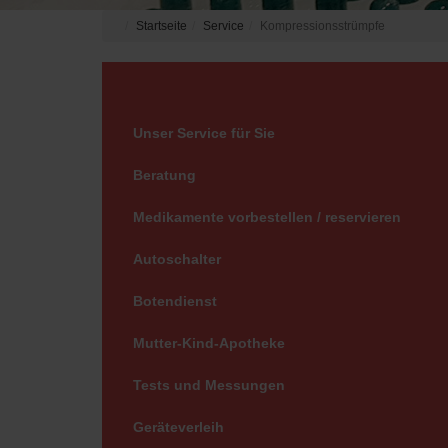
Startseite
Service
Kompressionsstrümpfe
Unser Service für Sie
Beratung
Medikamente vorbestellen / reservieren
Autoschalter
Botendienst
Mutter-Kind-Apotheke
Tests und Messungen
Geräteverleih