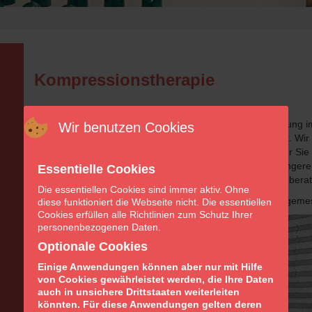
Kompressionstherapie
Wir verfügen über umfangreiches Fachwissen und Erfahrung i
Wir benutzen Cookies
spezialisierten Mitarbeiter sind in diesem Bereich geschult. Wir 
hochwertigen Produkte der Firma Belsana. Wir messen für Sie
Tipps zum leichteren Anziehen oder zur Pflege für eine länge
Essentielle Cookies
zur Hautpflege beim Tragen von Kompressionsstrümpfen berat
Die essentiellen Cookies sind immer aktiv. Ohne
Kompressionsstrümpfe sollten vorzugsweise morgens angemess
diese funktioniert die Webseite nicht. Die essentiellen
Cookies erfüllen alle Richtlinien zum Schutz Ihrer
personenbezogenen Daten.
Optionale Cookies
Einige Anwendungen können aber nur mit Hilfe
von Cookies gewährleistet werden, die Ihre Daten
auch in unsichere Drittstaaten weiterleiten
könnten. Für diese Anwendungen gelten deren