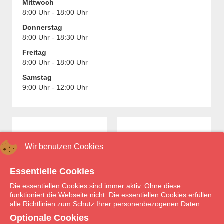
Mittwoch
8:00 Uhr - 18:00 Uhr
Donnerstag
8:00 Uhr - 18:30 Uhr
Freitag
8:00 Uhr - 18:00 Uhr
Samstag
9:00 Uhr - 12:00 Uhr
Wir benutzen Cookies
Essentielle Cookies
Die essentiellen Cookies sind immer aktiv. Ohne diese
Medikamente
Notdienst
funktioniert die Webseite nicht. Die essentiellen Cookies erfüllen
vorbestellen
alle Richtlinien zum Schutz Ihrer personenbezogenen Daten.
Optionale Cookies