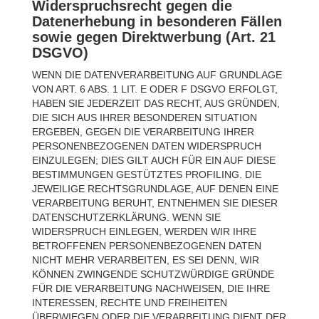
Widerspruchsrecht gegen die
Datenerhebung in besonderen Fällen
sowie gegen Direktwerbung (Art. 21
DSGVO)
WENN DIE DATENVERARBEITUNG AUF GRUNDLAGE
VON ART. 6 ABS. 1 LIT. E ODER F DSGVO ERFOLGT,
HABEN SIE JEDERZEIT DAS RECHT, AUS GRÜNDEN,
DIE SICH AUS IHRER BESONDEREN SITUATION
ERGEBEN, GEGEN DIE VERARBEITUNG IHRER
PERSONENBEZOGENEN DATEN WIDERSPRUCH
EINZULEGEN; DIES GILT AUCH FÜR EIN AUF DIESE
BESTIMMUNGEN GESTÜTZTES PROFILING. DIE
JEWEILIGE RECHTSGRUNDLAGE, AUF DENEN EINE
VERARBEITUNG BERUHT, ENTNEHMEN SIE DIESER
DATENSCHUTZERKLÄRUNG. WENN SIE
WIDERSPRUCH EINLEGEN, WERDEN WIR IHRE
BETROFFENEN PERSONENBEZOGENEN DATEN
NICHT MEHR VERARBEITEN, ES SEI DENN, WIR
KÖNNEN ZWINGENDE SCHUTZWÜRDIGE GRÜNDE
FÜR DIE VERARBEITUNG NACHWEISEN, DIE IHRE
INTERESSEN, RECHTE UND FREIHEITEN
ÜBERWIEGEN ODER DIE VERARBEITUNG DIENT DER