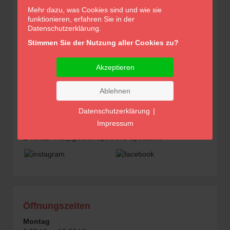
Mehr dazu, was Cookies sind und wie sie
funktionieren, erfahren Sie in der
Datenschutzerklärung.
Stimmen Sie der Nutzung aller Cookies zu?
Glocken-Apotheke Apolda
Akzeptieren
Inhaber/in Dr. Annett Fischer e.K.
Ablehnen
Robert-Koch-Straße 6
99510 Apolda
Datenschutzerklärung
|
TEL:
0 36 44 / 56 21 30
Impressum
FAX:
0 36 44 / 55 03 69
E-MAIL:
info@glockenapotheke-apolda.de
Öffnungszeiten
Montag