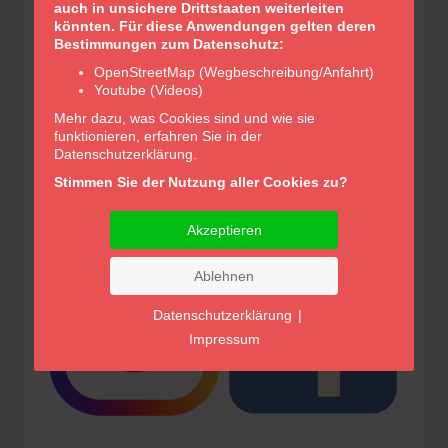
auch in unsichere Drittstaaten weiterleiten
könnten. Für diese Anwendungen gelten deren
Bestimmungen zum Datenschutz:
OpenStreetMap (Wegbeschreibung/Anfahrt)
Glocken-Apotheke Apolda
Youtube (Videos)
Inhaber/in Dr. Annett Fischer e.K.
Mehr dazu, was Cookies sind und wie sie
Robert-Koch-Straße 6
funktionieren, erfahren Sie in der
99510 Apolda
Datenschutzerklärung.
TEL:
0 36 44 / 56 21 30
Stimmen Sie der Nutzung aller Cookies zu?
FAX:
0 36 44 / 55 03 69
E-MAIL:
info@glockenapotheke-apolda.de
Akzeptieren
Ablehnen
Datenschutzerklärung
|
Impressum