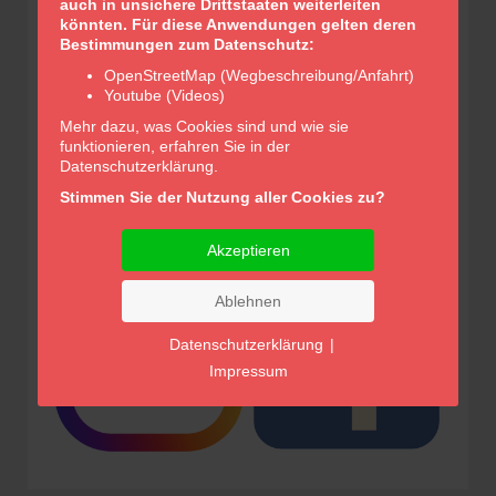
auch in unsichere Drittstaaten weiterleiten
könnten. Für diese Anwendungen gelten deren
Bestimmungen zum Datenschutz:
OpenStreetMap (Wegbeschreibung/Anfahrt)
Glocken-Apotheke Apolda
Youtube (Videos)
Inhaber/in Dr. Annett Fischer e.K.
Mehr dazu, was Cookies sind und wie sie
Robert-Koch-Straße 6
funktionieren, erfahren Sie in der
99510 Apolda
Datenschutzerklärung.
TEL:
0 36 44 / 56 21 30
Stimmen Sie der Nutzung aller Cookies zu?
FAX:
0 36 44 / 55 03 69
E-MAIL:
info@glockenapotheke-apolda.de
Akzeptieren
Ablehnen
Datenschutzerklärung
|
Impressum