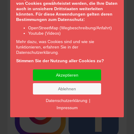
von Cookies gewährleistet werden, die Ihre Daten
auch in unsichere Drittstaaten weiterleiten
könnten. Für diese Anwendungen gelten deren
Bestimmungen zum Datenschutz:
OpenStreetMap (Wegbeschreibung/Anfahrt)
Youtube (Videos)
Glocken-Apotheke Apolda
Mehr dazu, was Cookies sind und wie sie
Inhaber/in Dr. Annett Fischer e.K.
funktionieren, erfahren Sie in der
Robert-Koch-Straße 6
Datenschutzerklärung.
99510 Apolda
Stimmen Sie der Nutzung aller Cookies zu?
TEL:
0 36 44 / 56 21 30
FAX:
0 36 44 / 55 03 69
Akzeptieren
E-MAIL:
info@glockenapotheke-apolda.de
Ablehnen
Datenschutzerklärung
|
Impressum