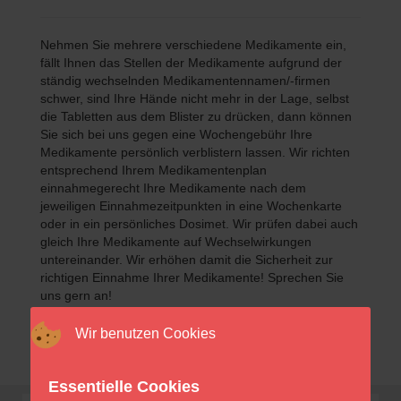
Nehmen Sie mehrere verschiedene Medikamente ein,
fällt Ihnen das Stellen der Medikamente aufgrund der
ständig wechselnden Medikamentennamen/-firmen
schwer, sind Ihre Hände nicht mehr in der Lage, selbst
die Tabletten aus dem Blister zu drücken, dann können
Sie sich bei uns gegen eine Wochengebühr Ihre
Medikamente persönlich verblistern lassen. Wir richten
entsprechend Ihrem Medikamentenplan
einnahmegerecht Ihre Medikamente nach dem
jeweiligen Einnahmezeitpunkten in eine Wochenkarte
oder in ein persönliches Dosimet. Wir prüfen dabei auch
gleich Ihre Medikamente auf Wechselwirkungen
untereinander. Wir erhöhen damit die Sicherheit zur
richtigen Einnahme Ihrer Medikamente! Sprechen Sie
uns gern an!
Wir benutzen Cookies
Essentielle Cookies