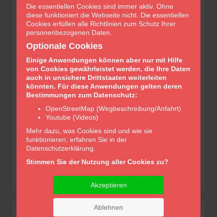
Die essentiellen Cookies sind immer aktiv. Ohne
diese funktioniert die Webseite nicht. Die essentiellen
Cookies erfüllen alle Richtlinien zum Schutz Ihrer
personenbezogenen Daten.
Optionale Cookies
Einige Anwendungen können aber nur mit Hilfe
von Cookies gewährleistet werden, die Ihre Daten
auch in unsichere Drittstaaten weiterleiten
könnten. Für diese Anwendungen gelten deren
Glocken-Apotheke Apolda
Bestimmungen zum Datenschutz:
Inhaber/in Dr. Annett Fischer e.K.
OpenStreetMap (Wegbeschreibung/Anfahrt)
Robert-Koch-Straße 6
Youtube (Videos)
99510 Apolda
Mehr dazu, was Cookies sind und wie sie
TEL:
0 36 44 / 56 21 30
funktionieren, erfahren Sie in der
FAX:
0 36 44 / 55 03 69
Datenschutzerklärung.
E-MAIL:
info@glockenapotheke-apolda.de
Stimmen Sie der Nutzung aller Cookies zu?
Akzeptieren
Ablehnen