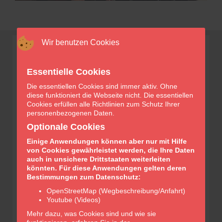
Wir benutzen Cookies
Essentielle Cookies
Die essentiellen Cookies sind immer aktiv. Ohne
diese funktioniert die Webseite nicht. Die essentiellen
Cookies erfüllen alle Richtlinien zum Schutz Ihrer
personenbezogenen Daten.
Optionale Cookies
Glocken-Apotheke Apolda
Inhaber/in Dr. Annett Fischer e.K.
Einige Anwendungen können aber nur mit Hilfe
von Cookies gewährleistet werden, die Ihre Daten
Robert-Koch-Straße 6
auch in unsichere Drittstaaten weiterleiten
99510 Apolda
könnten. Für diese Anwendungen gelten deren
Bestimmungen zum Datenschutz:
TEL:
0 36 44 / 56 21 30
FAX:
0 36 44 / 55 03 69
OpenStreetMap (Wegbeschreibung/Anfahrt)
E-MAIL:
info@glockenapotheke-apolda.de
Youtube (Videos)
Mehr dazu, was Cookies sind und wie sie